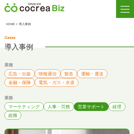
HOME
>
導入事例
Cases
導入事例
業種
広告・出版
情報通信
製造
運輸・運送
金融・保険
電気・ガス・水道
業務
マーケティング
人事・労務
営業サポート
経理
総務