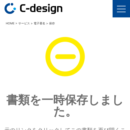
HOME
>
サービス
>
電子署名
>
保存
書類を一時保存しまし
た。